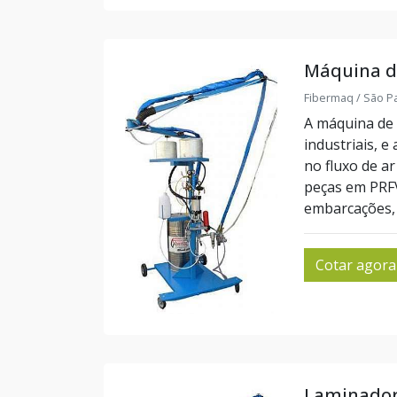
Máquina de
Fibermaq / São Pa
A máquina de l
industriais, 
no fluxo de a
peças em PRFV
embarcações, 
Cotar agora
Laminadora