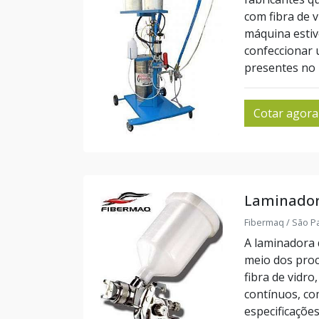
com fibra de 
máquina estiv
confeccionar 
presentes no m
Cotar agora
Laminadora
Fibermaq / São Pa
A laminadora d
meio dos proc
fibra de vidr
contínuos, c
especificações