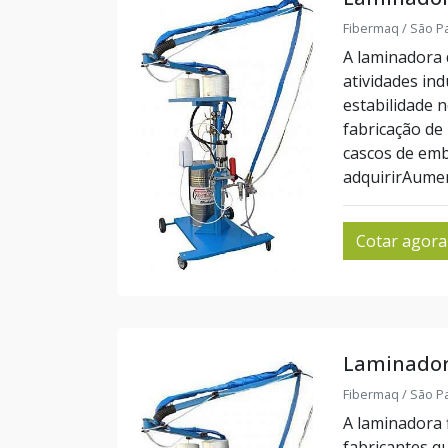
Fibermaq / São Pa
A laminadora 
atividades in
estabilidade 
fabricação de
cascos de emb
adquirirAument
Cotar agora
Laminadora
Fibermaq / São Pa
A laminadora 
fabricantes q