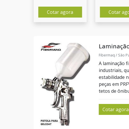
Cotar agora
Cotar ag
Laminação 
Fibermaq / São Pa
A laminação f
industriais, 
estabilidade n
peças em PRFV
tetos de ônibu
Cotar agora