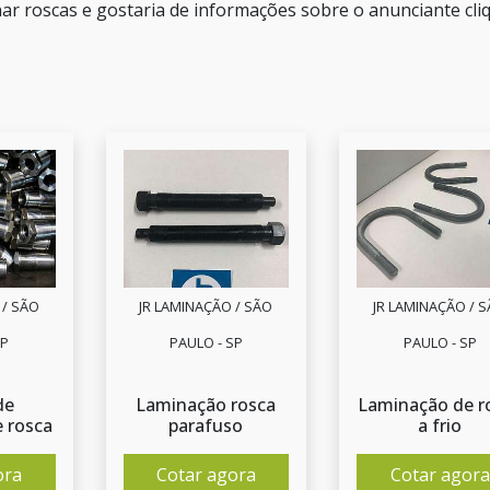
ar roscas e gostaria de informações sobre o anunciante cli
 / SÃO
JR LAMINAÇÃO / SÃO
JR LAMINAÇÃO / 
SP
PAULO - SP
PAULO - SP
de
Laminação rosca
Laminação de r
 rosca
parafuso
a frio
ora
Cotar agora
Cotar agora