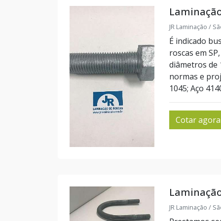
Laminação
JR Laminação / Sã
É indicado bu
roscas em SP, 
diâmetros de
normas e proj
1045; Aço 4140
Cotar agora
Laminação 
JR Laminação / Sã