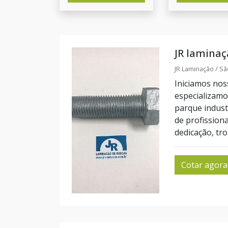
JR laminaç
JR Laminação / Sã
Iniciamos nos
especializam
parque indust
de profission
dedicação, tr
Cotar agora