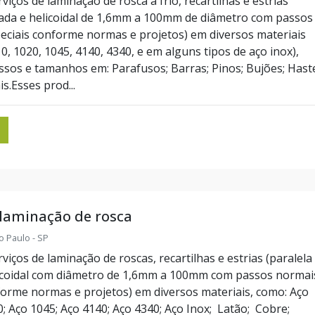
iços de laminação de rosca a frio, recartilhas e estrias
zada e helicoidal de 1,6mm a 100mm de diâmetro com passos
eciais conforme normas e projetos) em diversos materiais
, 1020, 1045, 4140, 4340, e em alguns tipos de aço inox),
ssos e tamanhos em: Parafusos; Barras; Pinos; Bujões; Hast
is.Esses prod...
 laminação de rosca
o Paulo - SP
iços de laminação de roscas, recartilhas e estrias (paralela
icoidal com diâmetro de 1,6mm a 100mm com passos normai
forme normas e projetos) em diversos materiais, como: Aço
0; Aço 1045; Aço 4140; Aço 4340; Aço Inox; Latão; Cobre;