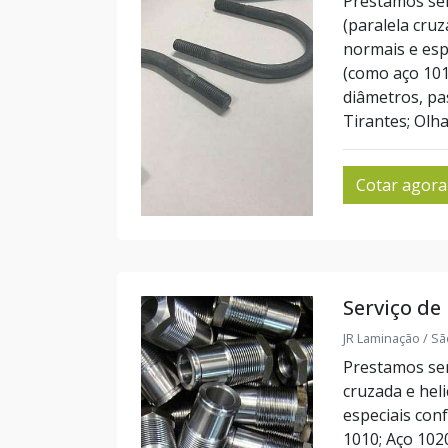
Prestamos serv
(paralela cru
normais e esp
(como aço 1010
diâmetros, pa
Tirantes; Olha
Cotar agora
Serviço de
JR Laminação / Sã
Prestamos serv
cruzada e hel
especiais con
1010; Aço 102