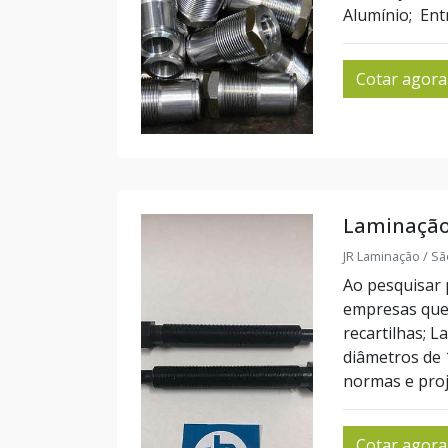
Alumínio; Entr
Cotar agora
Laminação
JR Laminação / Sã
Ao pesquisar 
empresas que 
recartilhas; L
diâmetros de
normas e proj
Cotar agora