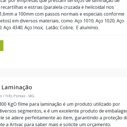
scar por empresas que prestam serviços de laminação de
recartilhas e estrias (paralela cruzada e helicoidal nos
 1,6mm a 100mm com passos normais e especiais conforme
etos) em diversos materiais, como: Aço 1010; Aço 1020; Aço
; Aço 4340; Aço Inox; Latão; Cobre; E alumínio.
a Laminação
s / Três Pontas - MG
300 KgO filme para laminação é um produto utilizado por
diversos segmentos, e é um excelente produto de embalage
le se adere perfeitamente ao item, garantindo a proteção d
e a Artvac para saber mais e solicite um orçamento.