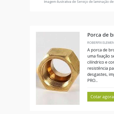
Imagem ilustrativa de Serviço de laminação de
Porca de b
ROBERFIX ELEMENT
A porca de br
uma fixação se
cilíndrico e c
resistência pa
desgastes, i
PRO...
Cotar agora