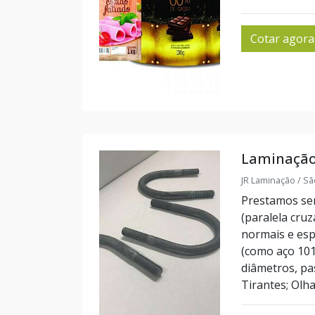
Cotar agora
Laminação 
JR Laminação / Sã
Prestamos serv
(paralela cru
normais e esp
(como aço 1010
diâmetros, pa
Tirantes; Olha