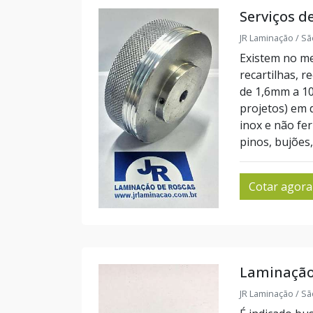
Serviços d
JR Laminação / Sã
Existem no m
recartilhas, r
de 1,6mm a 1
projetos) em 
inox e não fe
pinos, bujões, 
Cotar agora
Laminação
JR Laminação / Sã