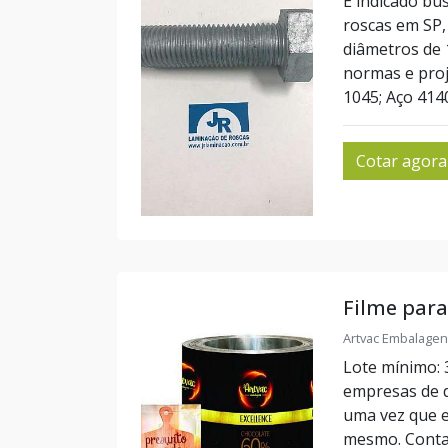
É indicado bu
roscas em SP, 
diâmetros de
normas e proj
1045; Aço 4140
Cotar agora
Filme par
Artvac Embalagen
Lote mínimo: 
empresas de 
uma vez que e
mesmo. Contat