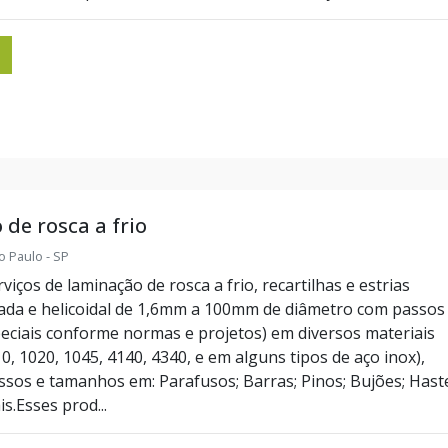
de rosca a frio
o Paulo - SP
iços de laminação de rosca a frio, recartilhas e estrias
zada e helicoidal de 1,6mm a 100mm de diâmetro com passos
eciais conforme normas e projetos) em diversos materiais
, 1020, 1045, 4140, 4340, e em alguns tipos de aço inox),
ssos e tamanhos em: Parafusos; Barras; Pinos; Bujões; Hast
is.Esses prod...