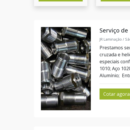
Serviço de
JR Laminação / Sã
Prestamos serv
cruzada e hel
especiais con
1010; Aço 102
Alumínio; Entr
Cotar agora