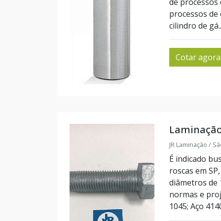
de processos 
processos de 
cilindro de gá..
Cotar agora
Laminação
JR Laminação / Sã
É indicado bu
roscas em SP, 
diâmetros de
normas e proj
1045; Aço 4140