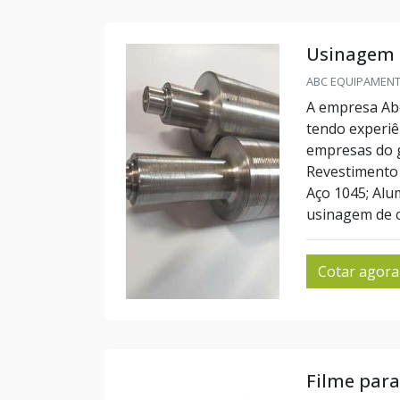
Usinagem 
ABC EQUIPAMENTO
A empresa Abc
tendo experiê
empresas do 
Revestimento 
Aço 1045; Alum
usinagem de cil
Cotar agora
Filme par