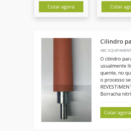
Cotar agora
Cotar ag
Cilindro p
ABC EQUIPAMENTO
O cilindro pa
usualmente li
quente, no qua
o processo s
REVESTIMENTO
Borracha nitríl
Cotar agora