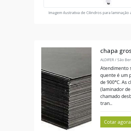
Imagem ilustrativa de Cilindros para laminação
chapa gro
ALDIFER / São Be
Atendimento 
quente é um p
de 900°C. As 
(laminador de
chamado desb
tran...
Cotar agora