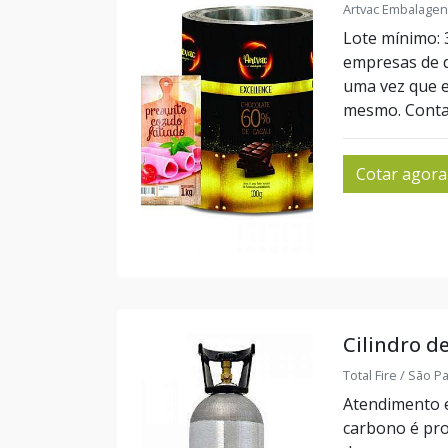
Artvac Embalagen
Lote mínimo: 
empresas de 
uma vez que e
mesmo. Contat
Cotar agora
Cilindro d
Total Fire / São P
Atendimento e
carbono é pro