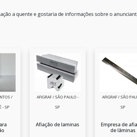
inação a quente e gostaria de informações sobre o anuncian
NTOS /
AFIGRAF / SÃO PAULO -
AFIGRAF / SÃO PAU
 - SP
SP
SP
para
Afiação de laminas
Empresa de afi
ão
de lâminas