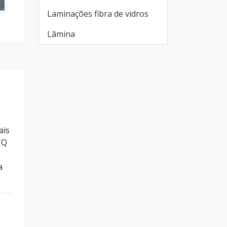
Laminações fibra de vidros
Lâmina
ais
TQ
a