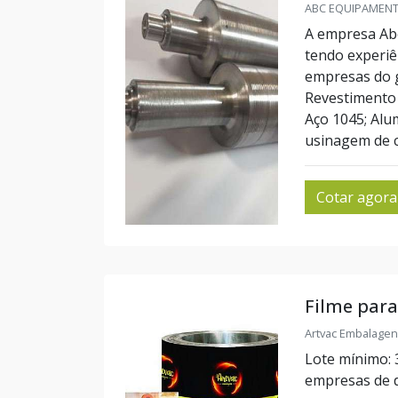
ABC EQUIPAMENTO
A empresa Abc
tendo experiê
empresas do 
Revestimento 
Aço 1045; Alum
usinagem de cil
Cotar agora
Filme par
Artvac Embalagen
Lote mínimo: 
empresas de 