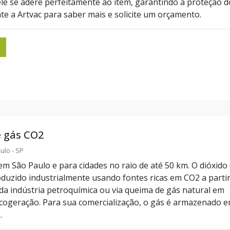
le se adere perfeitamente ao item, garantindo a proteção d
e a Artvac para saber mais e solicite um orçamento.
e gás CO2
aulo - SP
m São Paulo e para cidades no raio de até 50 km. O dióxido
duzido industrialmente usando fontes ricas em CO2 a parti
da indústria petroquímica ou via queima de gás natural em
cogeração. Para sua comercialização, o gás é armazenado 
.