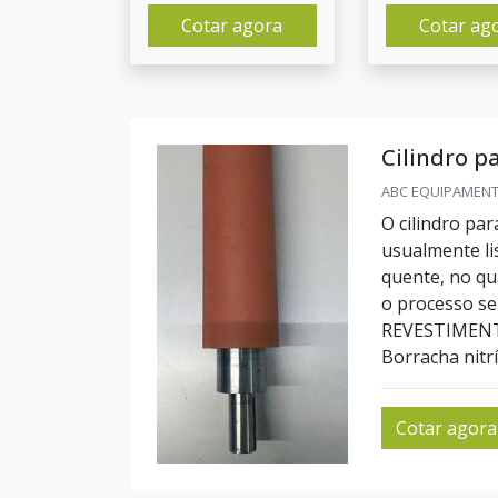
Cotar agora
Cotar ag
Cilindro p
ABC EQUIPAMENTO
O cilindro pa
usualmente li
quente, no qua
o processo s
REVESTIMENTO
Borracha nitríl
Cotar agora