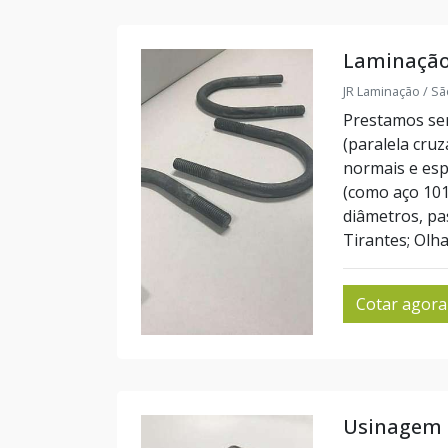
Laminação 
JR Laminação / Sã
Prestamos serv
(paralela cru
normais e esp
(como aço 1010
diâmetros, pa
Tirantes; Olha
Cotar agora
Usinagem 