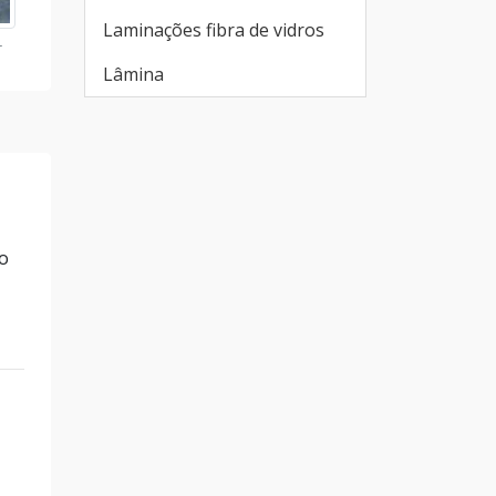
Laminações fibra de vidros
r
Lâmina
o
.