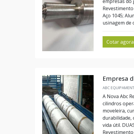
empresas do 
Revestimento 
Aço 1045; Alum
usinagem de cil
Cotar agora
Empresa de
ABC EQUIPAMENTO
A Nova Abc Re
cilindros ope
moveleira, cu
durabilidade,
vida útil. D
Revestimento d