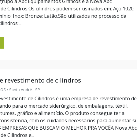
grupo a Abc Equipamentos Gráficos e a Nova Abc
de Cilindros.Os cilindros podem ser usinados em: Aço 1020;
ínio; Inox; Bronze; Latão.São utilizados no processo da
indros:...
 revestimento de cilindros
S / Santo André - SP
vestimento de Cilindros é uma empresa de revestimento de
rando para o mercado siderúrgico, de embalagens, têxtil,
rtumes, gráfico e alimentício. O produto consegue ter a
 consistência, com os cuidados necessários para aumentar s
UAS EMPRESAS QUE BUSCAM O MELHOR PRA VOCÊA Nova Abc
e Cilindros e...