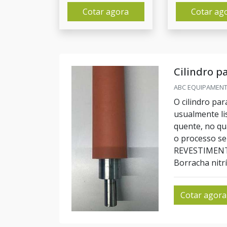
Cotar agora
Cotar ag
Cilindro p
ABC EQUIPAMENTO
O cilindro pa
usualmente li
quente, no qua
o processo s
REVESTIMENTO
Borracha nitríl
Cotar agora