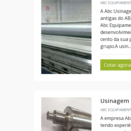
ABC EQUIPAMENTO
A Abc Usinage
antigas do AB
Abc Equipamen
desenvolvimen
cento da sua 
grupo.A usin...
Cotar agora
Usinagem 
ABC EQUIPAMENTO
A empresa Abc
tendo experiê