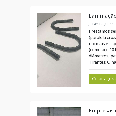
Laminação 
JR Laminação / Sã
Prestamos serv
(paralela cru
normais e esp
(como aço 1010
diâmetros, pa
Tirantes; Olha
Cotar agora
Empresas d