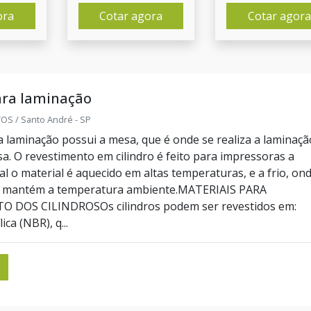
ora
Cotar agora
Cotar agora
ara laminação
S / Santo André - SP
ra laminação possui a mesa, que é onde se realiza a laminaçã
sa. O revestimento em cilindro é feito para impressoras a
l o material é aquecido em altas temperaturas, e a frio, on
e mantém a temperatura ambiente.MATERIAIS PARA
 DOS CILINDROSOs cilindros podem ser revestidos em:
ica (NBR), q...