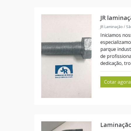
JR laminaç
JR Laminação / Sã
Iniciamos nos
especializam
parque indust
de profission
dedicação, tr
Cotar agora
Laminação 