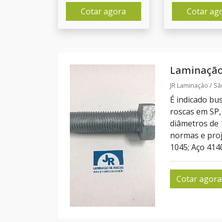
Cotar agora
Cotar ag
Laminação
JR Laminação / Sã
É indicado bu
roscas em SP, 
diâmetros de
normas e proj
1045; Aço 4140
Cotar agora