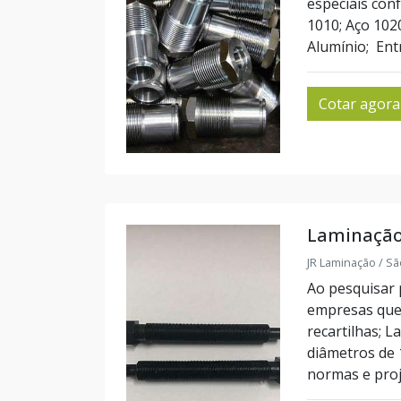
especiais con
1010; Aço 102
Alumínio; Entr
Cotar agora
Laminação
JR Laminação / Sã
Ao pesquisar 
empresas que 
recartilhas; L
diâmetros de
normas e proj