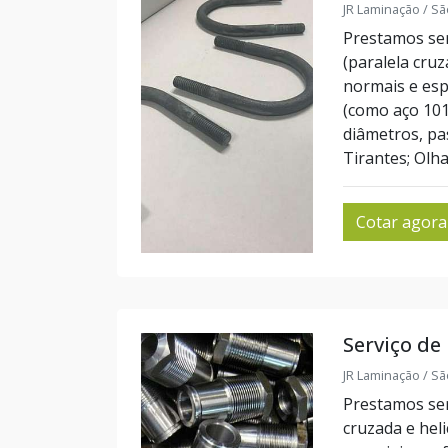
JR Laminação / Sã
Prestamos serv
(paralela cru
normais e esp
(como aço 1010
diâmetros, pa
Tirantes; Olha
Cotar agora
Serviço de
JR Laminação / Sã
Prestamos serv
cruzada e hel