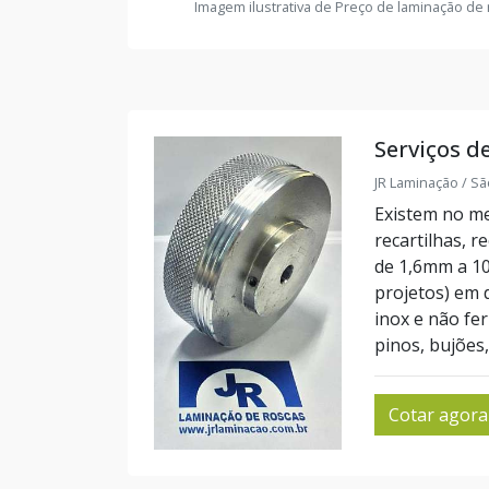
Imagem ilustrativa de Preço de laminação de
Serviços d
JR Laminação / Sã
Existem no m
recartilhas, r
de 1,6mm a 1
projetos) em 
inox e não fe
pinos, bujões, 
Cotar agora