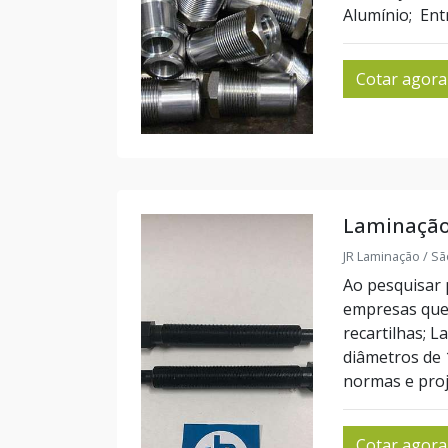
Alumínio; Entr
Cotar agora
Laminação
JR Laminação / Sã
Ao pesquisar 
empresas que 
recartilhas; L
diâmetros de
normas e proj
Cotar agora