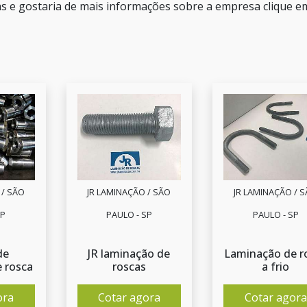
as e gostaria de mais informações sobre a empresa clique 
 / SÃO
JR LAMINAÇÃO / SÃO
JR LAMINAÇÃO / 
SP
PAULO - SP
PAULO - SP
de
JR laminação de
Laminação de r
 rosca
roscas
a frio
ora
Cotar agora
Cotar agora