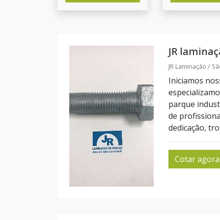
JR laminaç
JR Laminação / Sã
Iniciamos nos
especializam
parque indust
de profission
dedicação, tr
Cotar agora