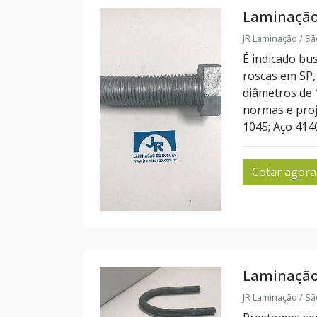
Laminação
JR Laminação / Sã
É indicado bu
roscas em SP, 
diâmetros de
normas e proj
1045; Aço 4140
Cotar agora
Laminação 
JR Laminação / Sã