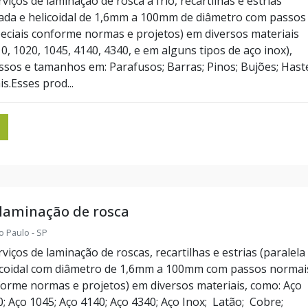
iços de laminação de rosca a frio, recartilhas e estrias
zada e helicoidal de 1,6mm a 100mm de diâmetro com passos
eciais conforme normas e projetos) em diversos materiais
, 1020, 1045, 4140, 4340, e em alguns tipos de aço inox),
ssos e tamanhos em: Parafusos; Barras; Pinos; Bujões; Hast
is.Esses prod...
 laminação de rosca
o Paulo - SP
iços de laminação de roscas, recartilhas e estrias (paralela
icoidal com diâmetro de 1,6mm a 100mm com passos normai
forme normas e projetos) em diversos materiais, como: Aço
0; Aço 1045; Aço 4140; Aço 4340; Aço Inox; Latão; Cobre;