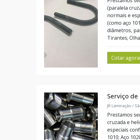
Prestamos serv
(paralela cru
normais e esp
(como aço 1010
diâmetros, pa
Tirantes; Olha
Cotar agora
Serviço de
JR Laminação / Sã
Prestamos serv
cruzada e hel
especiais con
1010; Aço 102