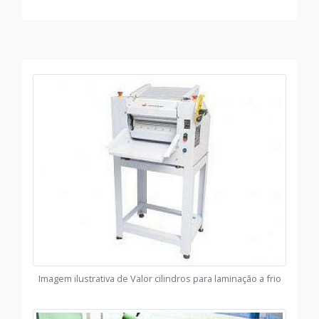
Imagem ilustrativa de Valor cilindros para laminação a frio