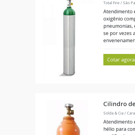
Total Fire / São P
Atendimento e
oxigênio comp
pneumonias, e
se por vezes 
envenenament
Cotar agora
Cilindro d
Solda & Cia / Cara
Atendimento e
hélio para co