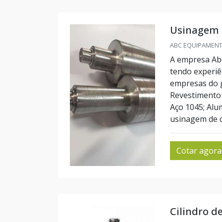
Usinagem 
ABC EQUIPAMENTO
A empresa Abc
tendo experiê
empresas do 
Revestimento 
Aço 1045; Alum
usinagem de cil
Cotar agora
Cilindro d