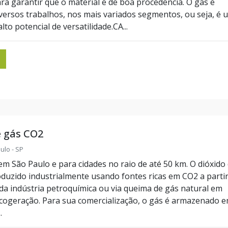
ara garantir que o material é de boa procedência. O gás é
versos trabalhos, nos mais variados segmentos, ou seja, é 
to potencial de versatilidade.CA...
e gás CO2
aulo - SP
m São Paulo e para cidades no raio de até 50 km. O dióxido
duzido industrialmente usando fontes ricas em CO2 a parti
da indústria petroquímica ou via queima de gás natural em
cogeração. Para sua comercialização, o gás é armazenado 
.