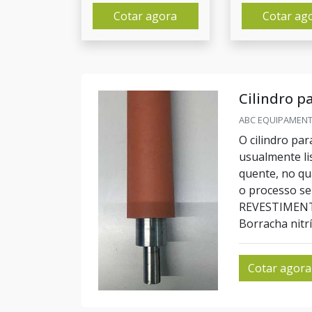
Cotar agora
Cotar ag
Cilindro p
ABC EQUIPAMENTO
O cilindro pa
usualmente li
quente, no qua
o processo s
REVESTIMENTO
Borracha nitríl
Cotar agora