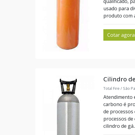
qualificado, p
usado para di
produto com al
Cotar agora
Cilindro d
Total Fire / São P
Atendimento e
carbono é pro
de processos 
processos de 
cilindro de gá..