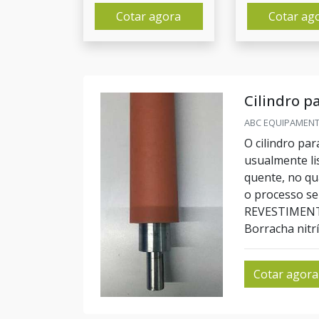
Cotar agora
Cotar ag
Cilindro p
ABC EQUIPAMENTO
O cilindro pa
usualmente li
quente, no qua
o processo s
REVESTIMENTO
Borracha nitríl
Cotar agora