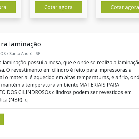
ora
Cotar agora
Cotar agora
ara laminação
S / Santo André - SP
ra laminação possui a mesa, que é onde se realiza a laminaçã
sa. O revestimento em cilindro é feito para impressoras a
l o material é aquecido em altas temperaturas, e a frio, on
e mantém a temperatura ambiente.MATERIAIS PARA
 DOS CILINDROSOs cilindros podem ser revestidos em:
ica (NBR), q...