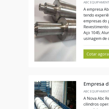
ABC EQUIPAMENTO
A empresa Abc
tendo experiê
empresas do 
Revestimento 
Aço 1045; Alum
usinagem de cil
Cotar agora
Empresa de
ABC EQUIPAMENTO
A Nova Abc Re
cilindros ope