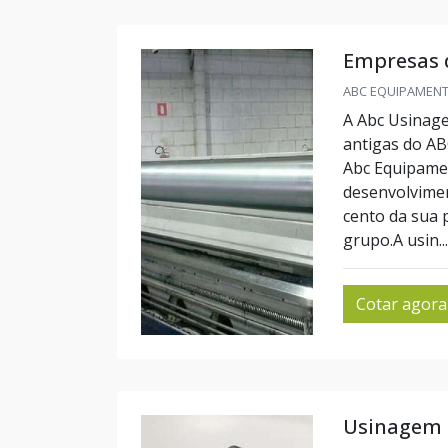
Empresas d
ABC EQUIPAMENTO
A Abc Usinage
antigas do AB
Abc Equipamen
desenvolvimen
cento da sua 
grupo.A usin...
Cotar agora
Usinagem 