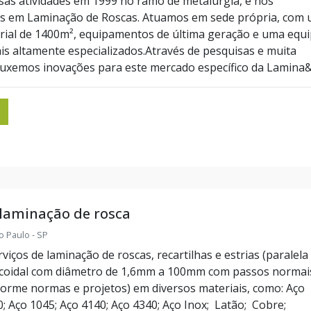
sas atividades em 1999 no ramo de metalurgia, e nos
os em Laminação de Roscas. Atuamos em sede própria, com
rial de 1400m², equipamentos de última geração e uma equ
ais altamente especializados.Através de pesquisas e muita
ouxemos inovações para este mercado específico da Lamina&c
 laminação de rosca
o Paulo - SP
iços de laminação de roscas, recartilhas e estrias (paralela
icoidal com diâmetro de 1,6mm a 100mm com passos normai
forme normas e projetos) em diversos materiais, como: Aço
0; Aço 1045; Aço 4140; Aço 4340; Aço Inox; Latão; Cobre;