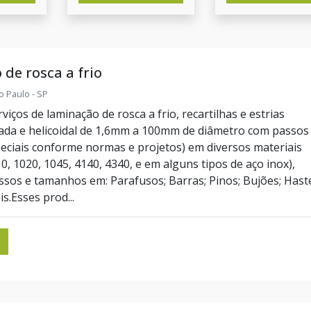
de rosca a frio
o Paulo - SP
iços de laminação de rosca a frio, recartilhas e estrias
zada e helicoidal de 1,6mm a 100mm de diâmetro com passos
eciais conforme normas e projetos) em diversos materiais
, 1020, 1045, 4140, 4340, e em alguns tipos de aço inox),
ssos e tamanhos em: Parafusos; Barras; Pinos; Bujões; Hast
is.Esses prod...