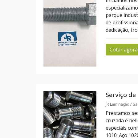
Iniciamos nos
especializam
parque indust
de profission
dedicação, tr
Cotar agora
Serviço de
JR Laminação / Sã
Prestamos serv
cruzada e hel
especiais con
1010; Aço 102