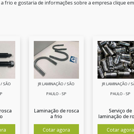
 a frio e gostaria de informações sobre a empresa clique e
 / SÃO
JR LAMINAÇÃO / SÃO
JR LAMINAÇÃO / 
SP
PAULO - SP
PAULO - SP
rosca
Laminação de rosca
Serviço de
so
a frio
laminação de r
ora
Cotar agora
Cotar agora