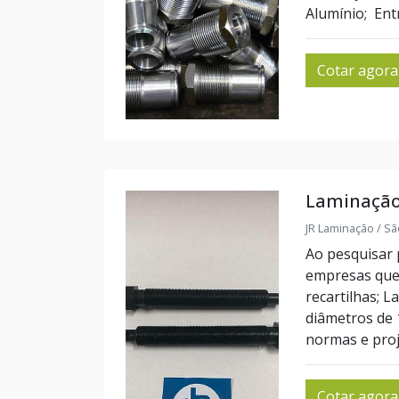
Alumínio; Entr
Cotar agora
Laminação
JR Laminação / Sã
Ao pesquisar 
empresas que 
recartilhas; L
diâmetros de
normas e proj
Cotar agora