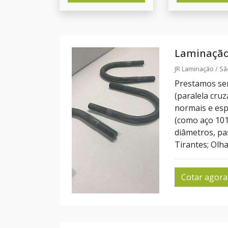
Laminação 
JR Laminação / Sã
Prestamos serv
(paralela cru
normais e esp
(como aço 1010
diâmetros, pa
Tirantes; Olha
Cotar agora