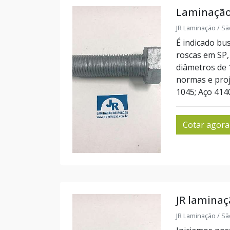
Laminação
JR Laminação / Sã
É indicado bu
roscas em SP, 
diâmetros de
normas e proj
1045; Aço 4140
Cotar agora
JR laminaç
JR Laminação / Sã